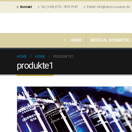
Kontakt
Tel: (+49) 0176 - 7819 79 87
E-Mail: info@derm-couture.de
HOME
MEDICAL KOSMETIK
HOME
HOME
PRODUKTE1
produkte1