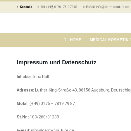
Kontakt
Tel: (+49) 0176 - 7819 79 87
E-Mail: info@derm-couture.de
HOME
MEDICAL KOSMETIK
Impressum und Datenschutz
Inhaber:
Irina Rall
Adresse:
Luther-King-Straße 43, 86156 Augsburg, Deutschl
Mobil:
(+49) 0176 – 7819 79 87
St.Nr.:
103/260/31289
E-mail:
info@derm-couture.de