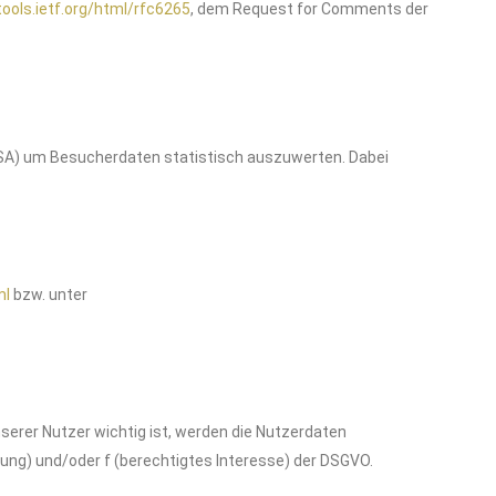
tools.ietf.org/html/rfc6265
, dem Request for Comments der
USA) um Besucherdaten statistisch auszuwerten. Dabei
ml
bzw. unter
serer Nutzer wichtig ist, werden die Nutzerdaten
gung) und/oder f (berechtigtes Interesse) der DSGVO.