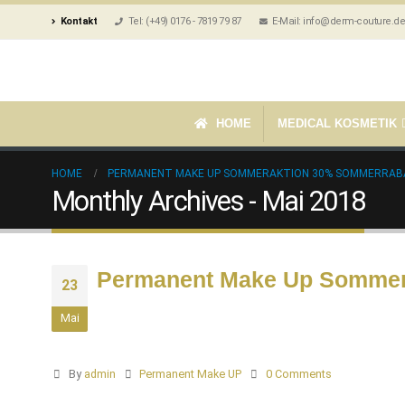
Kontakt
Tel: (+49) 0176 - 7819 79 87
E-Mail: info@derm-couture.de
HOME
MEDICAL KOSMETIK
HOME
PERMANENT MAKE UP SOMMERAKTION 30% SOMMERRA
Monthly Archives - Mai 2018
Permanent Make Up Sommer
23
Mai
By
admin
Permanent Make UP
0 Comments