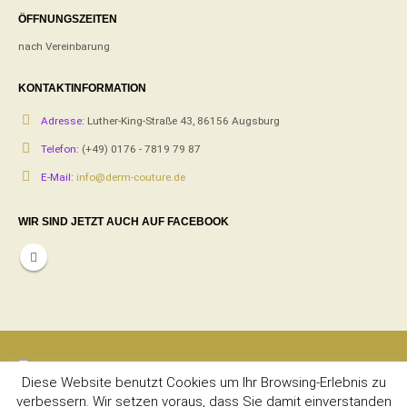
ÖFFNUNGSZEITEN
nach Vereinbarung
KONTAKTINFORMATION
Adresse:
Luther-King-Straße 43, 86156 Augsburg
Telefon:
(+49) 0176 - 7819 79 87
E-Mail:
info@derm-couture.de
WIR SIND JETZT AUCH AUF FACEBOOK
Diese Website benutzt Cookies um Ihr Browsing-Erlebnis zu
verbessern. Wir setzen voraus, dass Sie damit einverstanden
Derm Couture © Copyright 2020. All Rights Reserved. | Powered by
Web-Mir
|
Admin
|