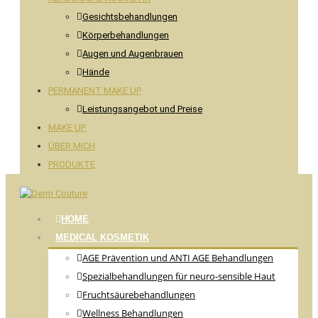
Gesichtsbehandlungen
Körperbehandlungen
Augen und Augenbrauen
Hände
PERMANENT MAKE UP
Leistungsangebot und Preise
MAKE UP
ÜBER MICH
PRODUKTE
HOME
MEDICAL KOSMETIK
AGE Prävention und ANTI AGE Behandlungen
Spezialbehandlungen für neuro-sensible Haut
Fruchtsäurebehandlungen
Wellness Behandlungen