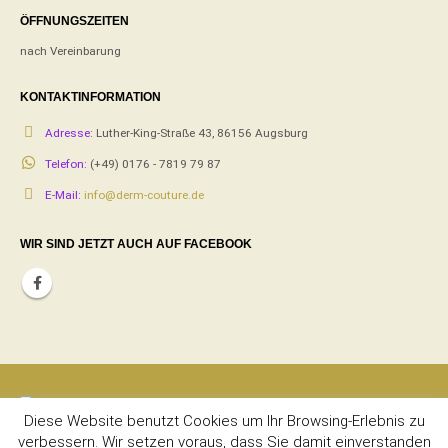
ÖFFNUNGSZEITEN
nach Vereinbarung
KONTAKTINFORMATION
Adresse:
Luther-King-Straße 43, 86156 Augsburg
Telefon:
(+49) 0176 - 7819 79 87
E-Mail:
info@derm-couture.de
WIR SIND JETZT AUCH AUF FACEBOOK
Diese Website benutzt Cookies um Ihr Browsing-Erlebnis zu
verbessern. Wir setzen voraus, dass Sie damit einverstanden
Derm Couture © Copyright 2020. All Rights Reserved. | Powered by
Web-Mir
|
Admin
|