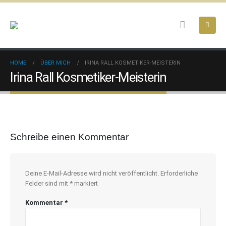
HOME
ÜBER MICH
IRINA RALL KOSMETIKER-MEISTERIN
Irina Rall Kosmetiker-Meisterin
Schreibe einen Kommentar
Deine E-Mail-Adresse wird nicht veröffentlicht.
Erforderliche
Felder sind mit
*
markiert
Kommentar
*